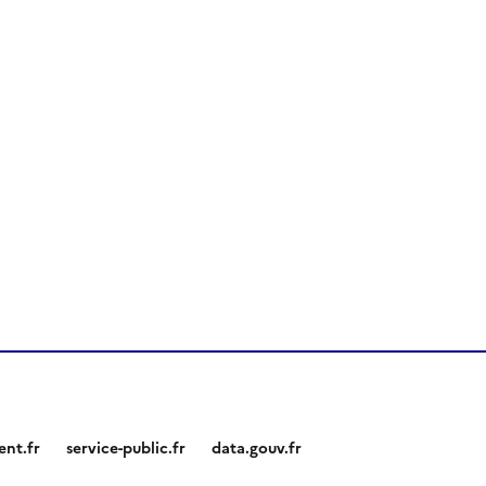
nt.fr
service-public.fr
data.gouv.fr