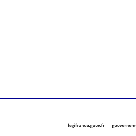
legifrance.gouv.fr
gouverneme