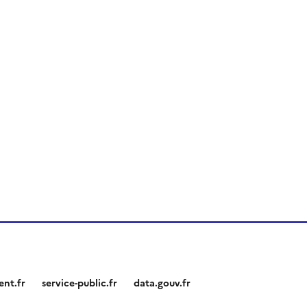
nt.fr
service-public.fr
data.gouv.fr