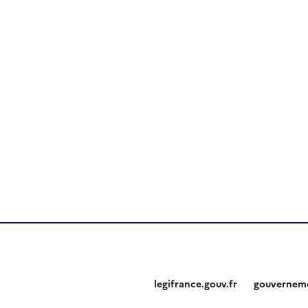
legifrance.gouv.fr
gouverneme