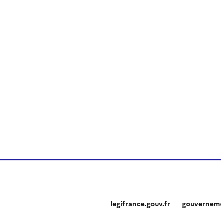
legifrance.gouv.fr
gouverneme