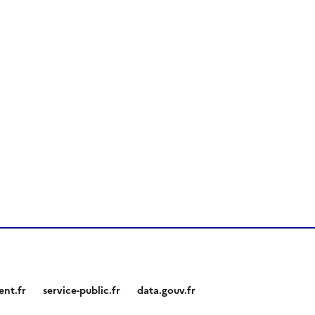
nt.fr
service-public.fr
data.gouv.fr